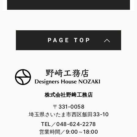
プライバシー情報のうち「履歴情報および特性情報」とは，
上記に定める「個人情報」以外のものをいい，ご利用いただ
いたサービスやご購入いただいた商品，ご覧になったページ
や広告の履歴，ユーザーが検索された検索キーワード，ご利
用日時，ご利用の方法，ご利用環境，郵便番号や性別，職
業，年齢，ユーザーのIPアドレス，クッキー情報，位置情
報，端末の個体識別情報などを指します。
第２条（プライバシー情報の収集方法）
当社は，ユーザーが利用登録をする際に氏名，生年月日，住
所，電話番号，メールアドレス，銀行口座番号，クレジット
カード番号，運転免許証番号などの個人情報をお尋ねするこ
とがあります。また，ユーザーと提携先などとの間でなされ
株式会社野﨑工務店
たユーザーの個人情報を含む取引記録や，決済に関する情報
〒331-0058
を当社の提携先（情報提供元，広告主，広告配信先などを含
みます。以下，｢提携先｣といいます。）などから収集するこ
埼玉県さいたま市西区飯田33-10
とがあります。
TEL／048-624-2278
当社は，ユーザーについて，利用したサービスやソフトウエ
営業時間／9:00～18:00
ア，購入した商品，閲覧したページや広告の履歴，検索した